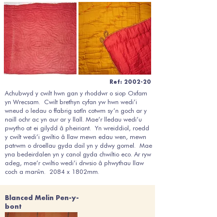
Ref: 2002-20
Achubwyd y cwilt hwn gan y rhoddwr o siop Oxfam
yn Wrecsam. Cwilt brethyn cyfan yw hwn wedi’i
wneud o ledau o ffabrig satîn cotwm sy’n goch ar y
naill ochr ac yn aur ar y llall. Mae’r lledau wedi’u
pwytho at ei gilydd â pheiriant. Yn wreiddiol, roedd
y cwilt wedi’i gwiltio â llaw mewn edau wen, mewn
patrwm o droellau gyda dail yn y ddwy gornel. Mae
yna bedeirdalen yn y canol gyda chwiltio eco. Ar ryw
adeg, mae’r cwiltio wedi’i drwsio â phwythau llaw
coch a marŵn. 2084 x 1802mm.
Blanced Melin Pen-y-
bont