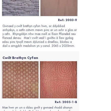
Ref: 2003-9
Gwnaed y cwilt brethyn cyfan hwn, ar ddyddiad
anhysbys, o satîn cotwm mewn pinc ar un ochr a glas ar
y cefn. Rhyngddyn nhw mae naill ai lliain fflaneléd neu
flanced denau. Mae’r cwilt wedi’i gwiltio â llaw gydag
edau pinc tywyll mewn dyluniad o droellau, blodau a
dail o amgylch medaliwn yn y canol. 2045 x 2020mm.
Cwilt Brethyn Cyfan
Ref: 2005-1-B
Mae hwn yn un o ddau gwilt y gwnaed rhodd ohonyn