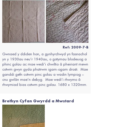
Ref: 2009-7-B
Gwnaed y ddiden hon, a gynhyrchwyd yn fasnachol
yn y 1930au neu’r 1940au, o gotymau blodeuog a
phinc golau ac mae wedi’i chwiltio â pheiriant mewn
cotwm gwyn gyda phatrwm igam-ogam drosti. Mae
ganddi gefn cotwm pinc golau a wadin lympiog –
cnu gwlân mae’n debyg. Mae wedi’i rhwymo â
rhwymiad bias cotwm pinc golau. 1680 x 1320mm.
Brethyn Cyfan Gwyrdd a Mwstard