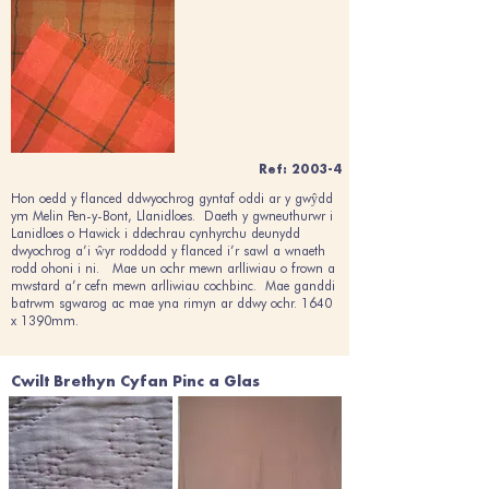
Ref: 2003-4
Hon oedd y flanced ddwyochrog gyntaf oddi ar y gwŷdd
ym Melin Pen-y-Bont, Llanidloes. Daeth y gwneuthurwr i
Lanidloes o Hawick i ddechrau cynhyrchu deunydd
dwyochrog a’i ŵyr roddodd y flanced i’r sawl a wnaeth
rodd ohoni i ni. Mae un ochr mewn arlliwiau o frown a
mwstard a’r cefn mewn arlliwiau cochbinc. Mae ganddi
batrwm sgwarog ac mae yna rimyn ar ddwy ochr. 1640
x 1390mm.
Cwilt Brethyn Cyfan Pinc a Glas