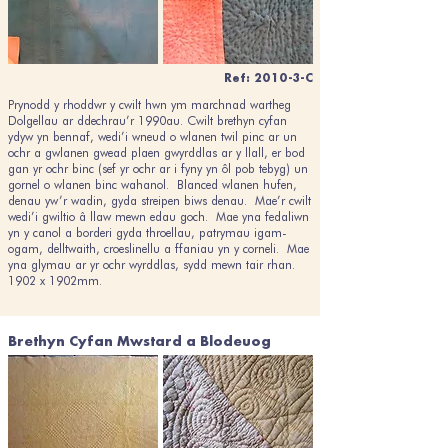
Ref: 2010-3-C
Prynodd y rhoddwr y cwilt hwn ym marchnad wartheg
Dolgellau ar ddechrau’r 1990au. Cwilt brethyn cyfan
ydyw yn bennaf, wedi’i wneud o wlanen twil pinc ar un
ochr a gwlanen gwead plaen gwyrddlas ar y llall, er bod
gan yr ochr binc (sef yr ochr ar i fyny yn ôl pob tebyg) un
gornel o wlanen binc wahanol. Blanced wlanen hufen,
denau yw’r wadin, gyda streipen biws denau. Mae’r cwilt
wedi’i gwiltio â llaw mewn edau goch. Mae yna fedaliwn
yn y canol a borderi gyda throellau, patrymau igam-
ogam, delltwaith, croeslinellu a ffaniau yn y corneli. Mae
yna glymau ar yr ochr wyrddlas, sydd mewn tair rhan.
1902 x 1902mm.
Brethyn Cyfan Mwstard a Blodeuog