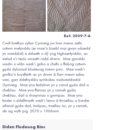
Ref: 2009-7-A
Cwilt brethyn cyfan Cymreig yw hwn mewn satîn
cotwm melynddu (er mae’n bosibl mai gwyn ydoedd
yn wreiddiol) a ddaeth o dŷ yng Nghaerfyrddin, ac
aelod o’r teulu wnaeth rodd ohono. Mae ganddo
wadin o wlân wedi’i gribo a chefn o ffabrig cotwm
gyda dyluniad blodeuog mewn pinc. Mae wedi’i
gwiltio’n brydferth ac yn drwm â llaw mewn edau
wen, gan ddefnyddio symbolau nodweddiadol
Gymreig. Mae yna fedaliwn yn y canol gyda dail a
cheblau. Mae yna ffaniau yn y corneli gyda
cheblau, dail a rhosynnau o gwmpas. Mae yna
forder o ddelltwaith wedi’i lenwi â throellau a border
allanol gyda dail, tiwlipau, troellau ac, yn y corneli,
sêr ag wyth pig. 2070 x 1906mm.
Diden Flodeuog Binc