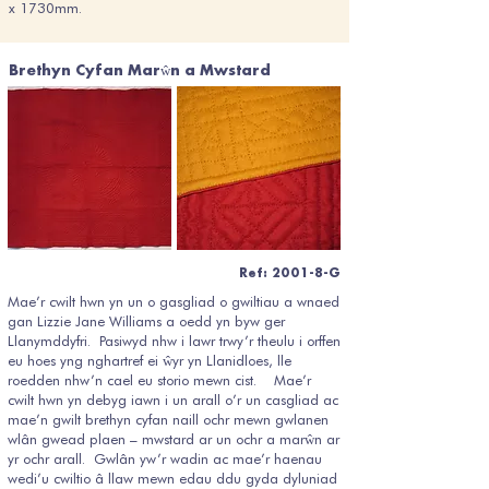
x 1730mm.
Brethyn Cyfan Marŵn a Mwstard
Ref: 2001-8-G
Mae’r cwilt hwn yn un o gasgliad o gwiltiau a wnaed
gan Lizzie Jane Williams a oedd yn byw ger
Llanymddyfri. Pasiwyd nhw i lawr trwy’r theulu i orffen
eu hoes yng nghartref ei ŵyr yn Llanidloes, lle
roedden nhw’n cael eu storio mewn cist. Mae’r
cwilt hwn yn debyg iawn i un arall o’r un casgliad ac
mae’n gwilt brethyn cyfan naill ochr mewn gwlanen
wlân gwead plaen – mwstard ar un ochr a marŵn ar
yr ochr arall. Gwlân yw’r wadin ac mae’r haenau
wedi’u cwiltio â llaw mewn edau ddu gyda dyluniad