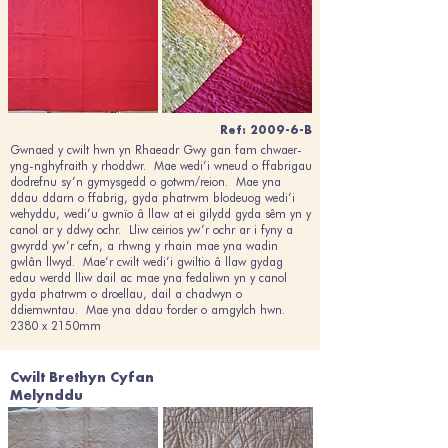
Ref: 2009-6-B
Gwnaed y cwilt hwn yn Rhaeadr Gwy gan fam chwaer-
yng-nghyfraith y rhoddwr. Mae wedi’i wneud o ffabrigau
dodrefnu sy’n gymysgedd o gotwm/reion. Mae yna
ddau ddarn o ffabrig, gyda phatrwm blodeuog wedi’i
wehyddu, wedi’u gwnïo â llaw at ei gilydd gyda sêm yn y
canol ar y ddwy ochr. Lliw ceirios yw’r ochr ar i fyny a
gwyrdd yw’r cefn, a rhwng y rhain mae yna wadin
gwlân llwyd. Mae’r cwilt wedi’i gwiltio â llaw gydag
edau werdd lliw dail ac mae yna fedaliwn yn y canol
gyda phatrwm o droellau, dail a chadwyn o
ddiemwntau. Mae yna ddau forder o amgylch hwn.
2380 x 2150mm
Cwilt Brethyn Cyfan
Melynddu