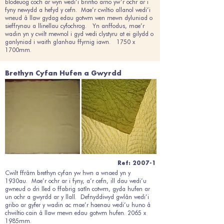
blodeuog coch ar wyn wedi’i brintio arno yw’r ochr ar i
fyny newydd a hefyd y cefn. Mae’r cwiltio allanol wedi’i
wneud â llaw gydag edau gotwm wen mewn dyluniad o
sieffrynau a llinellau cyfochrog. Yn anffodus, mae’r
wadin yn y cwilt mewnol i gyd wedi clystyru at ei gilydd o
ganlyniad i waith glanhau ffyrnig iawn. 1750 x
1700mm.
Brethyn Cyfan Hufen a Gwyrdd
Ref: 2007-1
Cwilt ffrâm brethyn cyfan yw hwn a wnaed yn y
1930au. Mae’r ochr ar i fyny, a’r cefn, ill dau wedi’u
gwneud o dri lled o ffabrig satîn cotwm, gyda hufen ar
un ochr a gwyrdd ar y llall. Defnyddiwyd gwlân wedi’i
gribo ar gyfer y wadin ac mae’r haenau wedi’u huno â
chwiltio cain â llaw mewn edau gotwm hufen. 2065 x
1985mm.