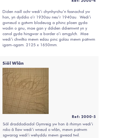
Ref: 2000-4
Diden naill ochr wedi’i chynhyrchu’n fasnachol yw
hon, yn dyddio o’r 1930au neu’r 1940au. Wedi’i
gwneud o gotwm blodeuog a phinc plaen gyda
wadin o gnu, mae gan y ddiden ddiemwnt yn y
canol gyda hirsgwar a border o’i amgylch. Mae
wedi’i chwiltio mewn edau pinc golau mewn patrwm
igam-ogam. 2125 x 1650mm.
Siôl Wlân
Ref: 2000-5
Siôl draddodiadol Gymreig yw hon â rhimyn wedi’i
rolio â llaw wedi’i wneud o wlân, mewn patrwm
sgwarog wedi’i wehyddu mewn gwead twil.