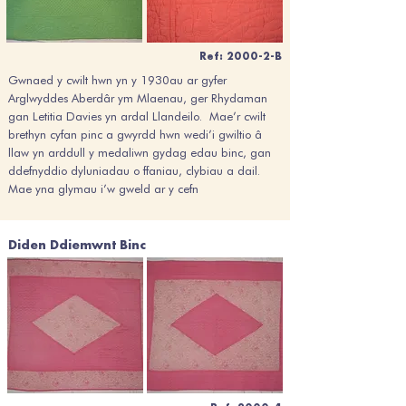
Ref: 2000-2-B
Gwnaed y cwilt hwn yn y 1930au ar gyfer
Arglwyddes Aberdâr ym Mlaenau, ger Rhydaman
gan Letitia Davies yn ardal Llandeilo. Mae’r cwilt
brethyn cyfan pinc a gwyrdd hwn wedi’i gwiltio â
llaw yn arddull y medaliwn gydag edau binc, gan
ddefnyddio dyluniadau o ffaniau, clybiau a dail.
Mae yna glymau i’w gweld ar y cefn
Diden Ddiemwnt Binc