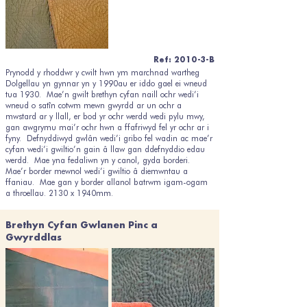
Ref: 2010-3-B
Prynodd y rhoddwr y cwilt hwn ym marchnad wartheg
Dolgellau yn gynnar yn y 1990au er iddo gael ei wneud
tua 1930. Mae’n gwilt brethyn cyfan naill ochr wedi’i
wneud o satîn cotwm mewn gwyrdd ar un ochr a
mwstard ar y llall, er bod yr ochr werdd wedi pylu mwy,
gan awgrymu mai’r ochr hwn a ffafriwyd fel yr ochr ar i
fyny. Defnyddiwyd gwlân wedi’i gribo fel wadin ac mae’r
cyfan wedi’i gwiltio’n gain â llaw gan ddefnyddio edau
werdd. Mae yna fedaliwn yn y canol, gyda borderi.
Mae’r border mewnol wedi’i gwiltio â diemwntau a
ffaniau. Mae gan y border allanol batrwm igam-ogam
a throellau. 2130 x 1940mm.
Brethyn Cyfan Gwlanen Pinc a
Gwyrddlas