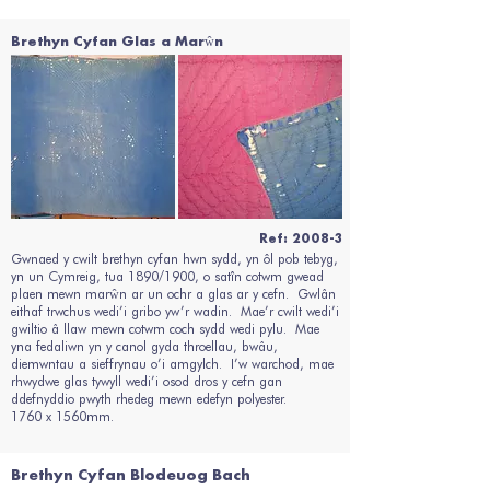
Brethyn Cyfan Glas a Marŵn
Ref: 2008-3
Gwnaed y cwilt brethyn cyfan hwn sydd, yn ôl pob tebyg,
yn un Cymreig, tua 1890/1900, o satîn cotwm gwead
plaen mewn marŵn ar un ochr a glas ar y cefn. Gwlân
eithaf trwchus wedi’i gribo yw’r wadin. Mae’r cwilt wedi’i
gwiltio â llaw mewn cotwm coch sydd wedi pylu. Mae
yna fedaliwn yn y canol gyda throellau, bwâu,
diemwntau a sieffrynau o’i amgylch. I’w warchod, mae
rhwydwe glas tywyll wedi’i osod dros y cefn gan
ddefnyddio pwyth rhedeg mewn edefyn polyester.
1760 x 1560mm.
Brethyn Cyfan Blodeuog Bach