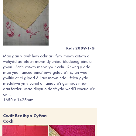
Ref: 2009-1-G
Mae gan y cwilt hwn ochr ar i fyny mewn cotwm o
wehyddiad plaen mewn dyluniad blodeuog pinc a
gwyn. Satîn cotwm melyn yw’r cefn. Rhwng y ddau
mae yna flanced binc/ piws golau a’r cyfan wedi’i
gwiltio at ei gilydd â llaw mewn edau felen gyda
medaliwn yn y canol a ffaniau o’i gwmpas mewn
dau forder. Mae dipyn o ddefnydd wedi’i wneud o’r
cwilt.
1650 x 1425mm
Cwilt Brethyn Cyfan
Coch