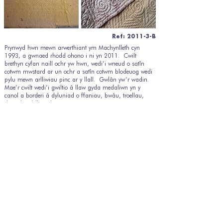
Ref: 2011-3-B
Prynwyd hwn mewn arwerthiant ym Machynlleth cyn
1993, a gwnaed rhodd ohono i ni yn 2011. Cwilt
brethyn cyfan naill ochr yw hwn, wedi’i wneud o satîn
cotwm mwstard ar un ochr a satîn cotwm blodeuog wedi
pylu mewn arlliwiau pinc ar y llall. Gwlân yw’r wadin.
Mae’r cwilt wedi’i gwiltio â llaw gyda medaliwn yn y
canol a borderi â dyluniad o ffaniau, bwâu, troellau,
rhosod a delltwaith. 2170 x 1950mm.
Brethyn Cyfan Cymreig Plentyn
Ref: 2014-1-B