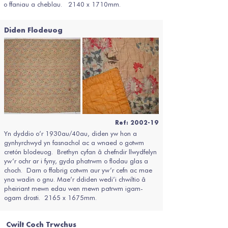
o ffaniau a cheblau. 2140 x 1710mm.
Diden Flodeuog
Ref: 2002-19
Yn dyddio o’r 1930au/40au, diden yw hon a
gynhyrchwyd yn fasnachol ac a wnaed o gotwm
cretón blodeuog. Brethyn cyfan â chefndir llwydfelyn
yw’r ochr ar i fyny, gyda phatrwm o flodau glas a
choch. Darn o ffabrig cotwm aur yw’r cefn ac mae
yna wadin o gnu. Mae’r ddiden wedi’i chwiltio â
pheiriant mewn edau wen mewn patrwm igam-
ogam drosti. 2165 x 1675mm.
Cwilt Coch Trwchus