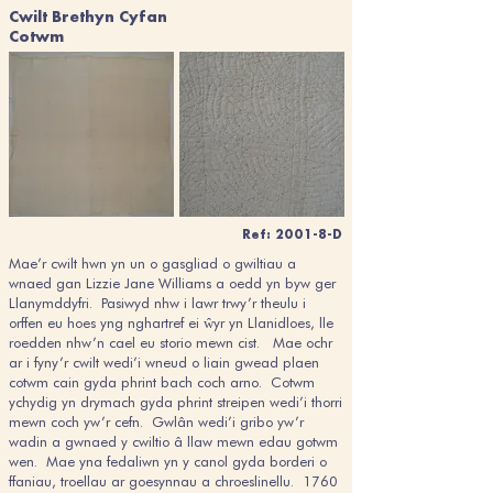
Cwilt Brethyn Cyfan
Cotwm
Ref: 2001-8-D
Mae’r cwilt hwn yn un o gasgliad o gwiltiau a
wnaed gan Lizzie Jane Williams a oedd yn byw ger
Llanymddyfri. Pasiwyd nhw i lawr trwy’r theulu i
orffen eu hoes yng nghartref ei ŵyr yn Llanidloes, lle
roedden nhw’n cael eu storio mewn cist. Mae ochr
ar i fyny’r cwilt wedi’i wneud o liain gwead plaen
cotwm cain gyda phrint bach coch arno. Cotwm
ychydig yn drymach gyda phrint streipen wedi’i thorri
mewn coch yw’r cefn. Gwlân wedi’i gribo yw’r
wadin a gwnaed y cwiltio â llaw mewn edau gotwm
wen. Mae yna fedaliwn yn y canol gyda borderi o
ffaniau, troellau ar goesynnau a chroeslinellu. 1760