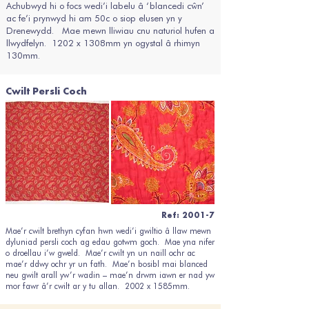
Achubwyd hi o focs wedi’i labelu â ‘blancedi cŵn’
ac fe’i prynwyd hi am 50c o siop elusen yn y
Drenewydd. Mae mewn lliwiau cnu naturiol hufen a
llwydfelyn. 1202 x 1308mm yn ogystal â rhimyn
130mm.
Cwilt Persli Coch
Ref: 2001-7
Mae’r cwilt brethyn cyfan hwn wedi’i gwiltio â llaw mewn
dyluniad persli coch ag edau gotwm goch. Mae yna nifer
o droellau i’w gweld. Mae’r cwilt yn un naill ochr ac
mae’r ddwy ochr yr un fath. Mae’n bosibl mai blanced
neu gwilt arall yw’r wadin – mae’n drwm iawn er nad yw
mor fawr â’r cwilt ar y tu allan. 2002 x 1585mm.