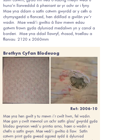
huno’n llorweddol â pheiriant ar yr ochr ar i fyny.
Mae yna ddarn o satîn cotwm gwyrdd ar y cefn a
chymysgedd o flanced, hen ddillad a gwlân yw’r
wadin. Mae wedi’i gwiltio â llaw mewn edau
gotwm frown gyda dyluniad medaliwn yn y canol a
borderi. Mae yna ddail llawryf, rhosod, troellau a
ffaniau. 2120 x 2060mm
Brethyn Cyfan Blodeuog
Ref: 2006-10
Mae yna hen gwilt y tu mewn i’r cwilt hwn, fel wadin.
Mae gan y cwilt mewnol un ochr satîn glas/ gwyrdd gyda
blodau gwynion wedi’u printio arno, haen o wadin a
chefn o satîn gwyn. Mae wedi’i gwiltio â llaw. Satîn
cotwm print gyda gwead agored sydd â dyluniad