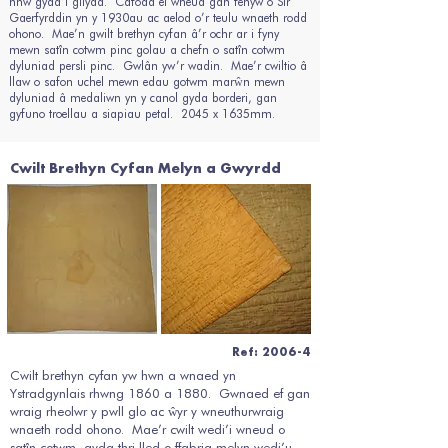
nhw gyda’i gilydd. Cafodd ei wneud gan fenyw o Sir
Gaerfyrddin yn y 1930au ac aelod o’r teulu wnaeth rodd
ohono. Mae’n gwilt brethyn cyfan â’r ochr ar i fyny
mewn satîn cotwm pinc golau a chefn o satîn cotwm
dyluniad persli pinc. Gwlân yw’r wadin. Mae’r cwiltio â
llaw o safon uchel mewn edau gotwm marŵn mewn
dyluniad â medaliwn yn y canol gyda borderi, gan
gyfuno troellau a siapiau petal. 2045 x 1635mm.
Cwilt Brethyn Cyfan Melyn a Gwyrdd
Ref: 2006-4
Cwilt brethyn cyfan yw hwn a wnaed yn
Ystradgynlais rhwng 1860 a 1880. Gwnaed ef gan
wraig rheolwr y pwll glo ac ŵyr y wneuthurwraig
wnaeth rodd ohono. Mae’r cwilt wedi’i wneud o
satîn cotwm, gyda thri lled o ffabrig melyn wedi’u